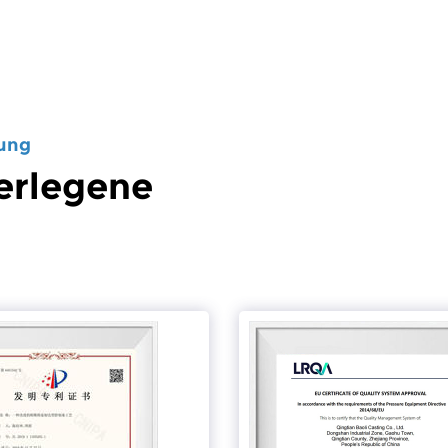
rung
erlegene