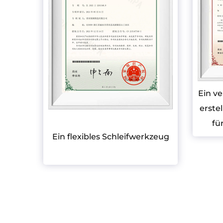
Ein ve
erste
fü
ersan
Ein flexibles Schleifwerkzeug
er