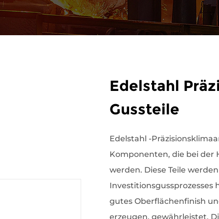
Edelstahl Präz
Gussteile
Edelstahl -Präzisionsklimaa
Komponenten, die bei der 
werden. Diese Teile werde
Investitionsgussprozesses he
gutes Oberflächenfinish un
erzeugen, gewährleistet. D