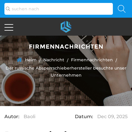
FIRMENNACHRICHTEN
Heim
Nachricht
Firmennachrichten
/
/
/
Der russische Absperrschieberhersteller besuchte unser
Unternehmen
Autor:
Baoli
Datum:
Dec 09, 2025