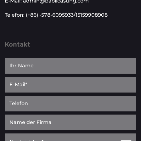
E-Mail: admin@baolicasting.com
Telefon: (+86) -578-6095933/15159908908
Kontakt