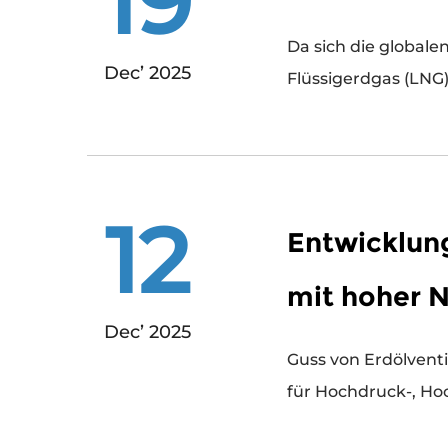
19
Da sich die globale
Dec’ 2025
Flüssigerdgas (LNG)
12
Entwicklun
mit hoher 
Dec’ 2025
Guss von Erdölventilen zieht immer mehr Aufmerksamkeit auf sich, da Öl- und Gasanlagen weiterh
für Hochdruck-, Hoc