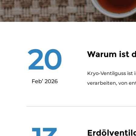
20
Warum ist d
Kryo-Ventilguss ist in Anlagen, die Flüssiggase, Industriegase und andere Flüssigkeiten mit niedriger Temperatur
Feb’ 2026
verarbeiten, von e
Erdölventil