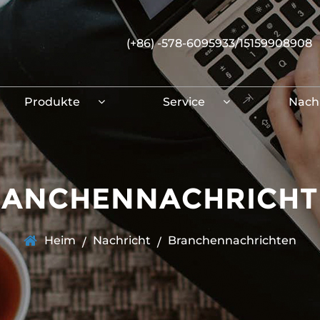
(+86) -578-6095933/15159908908
Produkte
Service
Nach
RANCHENNACHRICHT
Heim
Nachricht
Branchennachrichten
/
/