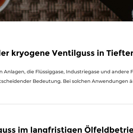
er kryogene Ventilguss in Tieft
ntscheidender Bedeutung. Bei solchen Anwendungen ände
guss im langfristigen Ölfeldbetri