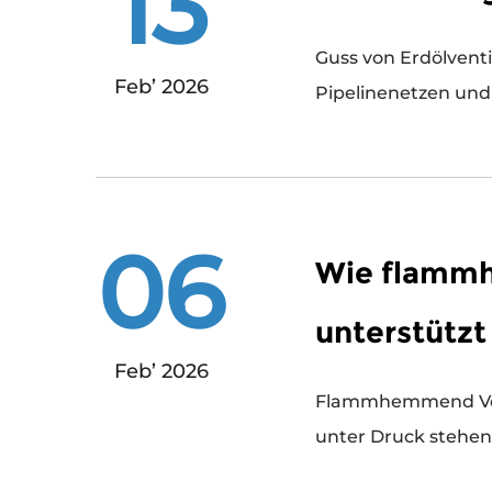
13
Guss von Erdölventilen spielt eine entscheidende Rolle in der Ölfeldinfrastruktur, einschließlic
Feb’ 2026
Pipelinenetzen und
06
Wie flammh
unterstützt
Feb’ 2026
Flammhemmend Ventil Casting wird häufig in industriellen Umgebungen eingesetzt, in denen hohe Temperaturen,
unter Druck stehend